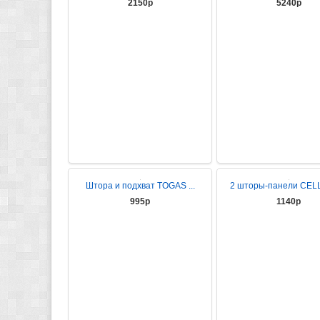
2150р
5240р
Штора и подхват TOGAS ...
2 шторы-панели CELL
995р
1140р