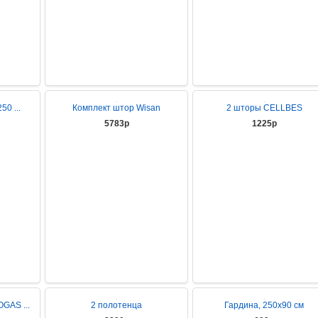
0 ...
Комплект штор Wisan
2 шторы CELLBES
5783р
1225р
GAS ...
2 полотенца
Гардина, 250х90 см