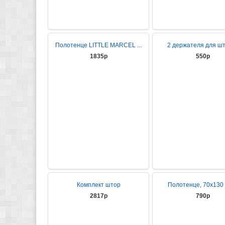
Полотенце LITTLE MARCEL ...
2 держателя для што
1835р
550р
Комплект штор
Полотенце, 70x130 с
2817р
790р