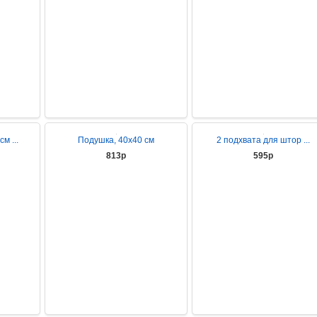
м ...
Подушка, 40х40 см
2 подхвата для штор ...
813р
595р