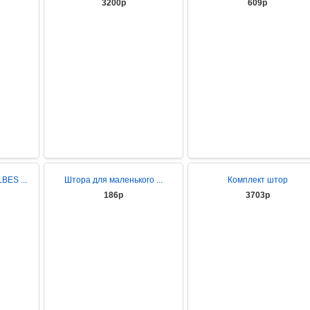
3200р
609р
BES ...
Штора для маленького ...
Комплект штор
186р
3703р