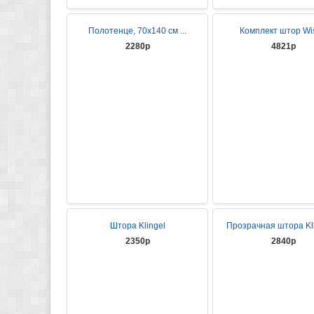
Полотенце, 70x140 см ...
Комплект штор Wi
2280р
4821р
Штора Klingel
Прозрачная штора Klin
2350р
2840р