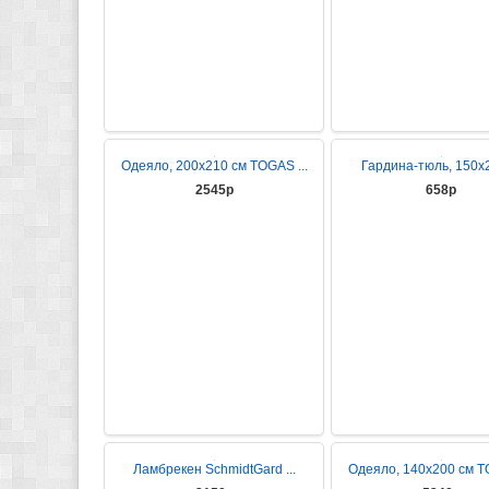
Одеяло, 200х210 см TOGAS ...
Гардина-тюль, 150х25
2545р
658р
Ламбрекен SchmidtGard ...
Одеяло, 140x200 см TO