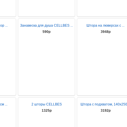
р ...
Занавеска для душа CELLBES ...
Штора на люверсах с ...
590р
3948р
м ...
2 шторы CELLBES
Штора с подхватом, 140х250 
1325р
3192р