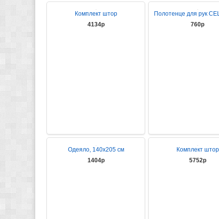
Комплект штор
Полотенце для рук CEL
4134р
760р
Одеяло, 140х205 см
Комплект штор
1404р
5752р