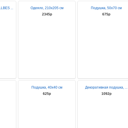
LBES ...
Одеяло, 210х205 см
Подушка, 50х70 см
2345р
675р
Подушка, 40х40 см
Декоративная подушка, ...
625р
1092р