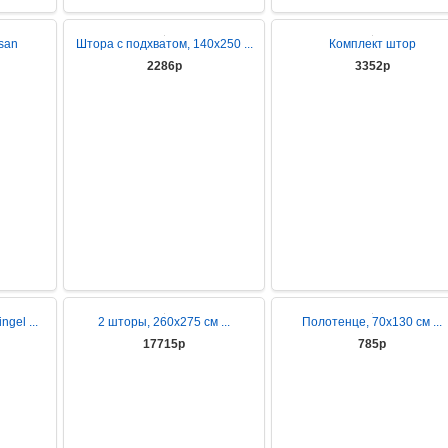
san
Штора с подхватом, 140х250 ...
Комплект штор
2286р
3352р
gel ...
2 шторы, 260x275 см ...
Полотенце, 70x130 см ...
17715р
785р