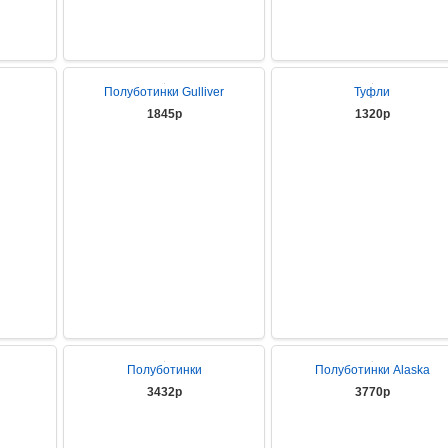
Полуботинки Gulliver
Туфли
1845р
1320р
Полуботинки
Полуботинки Alaska
3432р
3770р