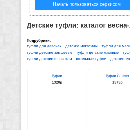
Начать пользоваться сервисом
Детские туфли: каталог весна-
Подрубрики:
туфли для девочек
детские мокасины
туфли для мал
туфли детские замшевые
туфли детские лаковые
туф
туфли детские с принтом
школьные туфли
детские т
Туфли
Туфли Gulliver
1320р
1575р