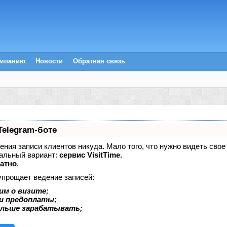
омпанию
Новости
Обратная связь
Telegram-боте
едения записи клиентов никуда. Мало того, что нужно видеть сво
альный вариант:
сервис VisitTime.
атно
.
упрощает ведение записей:
им о визите;
 и предоплаты;
ольше зарабатывать;