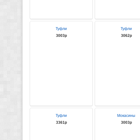
Туфли
Туфли
3003р
3062р
Туфли
Мокасины
3361р
3003р