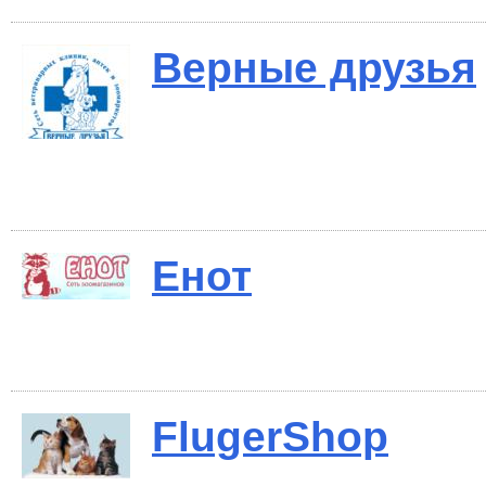
Верные друзья
Енот
FlugerShop