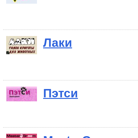
Лаки
Пэтси