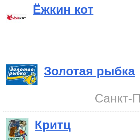
Ёжкин кот
Золотая рыбка
Санкт-П
Критц