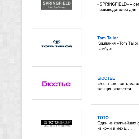
«SPRINGFIELD» – сет
производителей для н
Tom Tailor
Компания «Tom Tаilor
Гамбург...
БЮСТЬЕ
«Бюстье» - сеть маг
женщин является...
ТОТО
Один из крупнейших 
из кожи и меха. ...