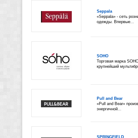
Seppala
«Seppala» - сеть роз
одежды. Впервые...
SOHO
Торговая марка SOHO 
крупнейший мультибре
Pull and Bear
«Pull and Bear» прои
энергичной...
SPRINGFIELD