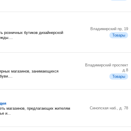
Владимирский пр, 19
еть розничных бутиков дизайнерской
Товары
жды....
Владимирский проспект
д.8
ярных магазинов, занимающихся
уви....
Товары
дея
Синопская наб., д. 78
сеть магазинов, предлагающих жителям
е и...