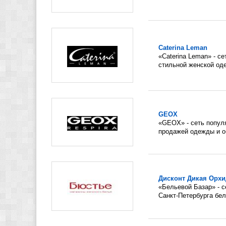
Caterina Leman
«Caterina Leman» - с
стильной женской оде
GEOX
«GEOX» - сеть попул
продажей одежды и об
Дисконт Дикая Орхи
«Бельевой Базар» - 
Санкт-Петербурга бель