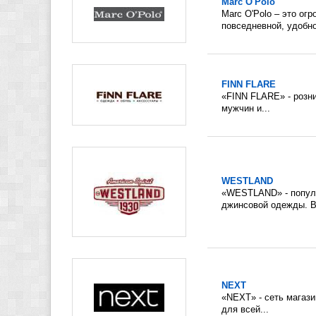
Marc O'Polo
Marc O'Polo – это ог
повседневной, удобно
FINN FLARE
«FINN FLARE» - розн
мужчин и...
WESTLAND
«WESTLAND» - популя
джинсовой одежды. В 
NEXT
«NEXT» - сеть магаз
для всей...