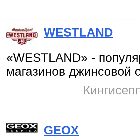
WESTLAND
«WESTLAND» - популяр
магазинов джинсовой о
Кингисепп
GEOX