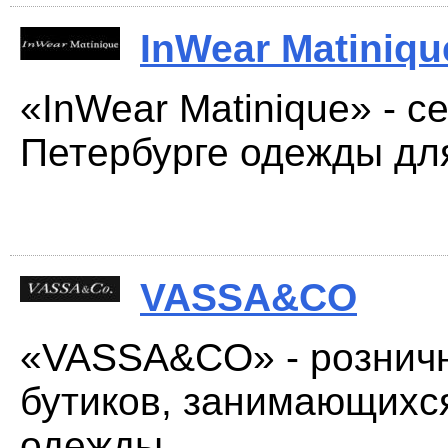
InWear Matiniqu
«InWear Matinique» - с
Петербурге одежды для
VASSA&CO
«VASSA&CO» - рознич
бутиков, занимающихс
одежды....