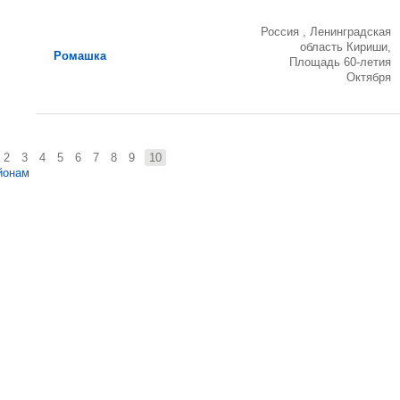
Россия , Ленинградская
область Кириши,
Ромашка
Площадь 60-летия
Октября
2
3
4
5
6
7
8
9
10
йонам