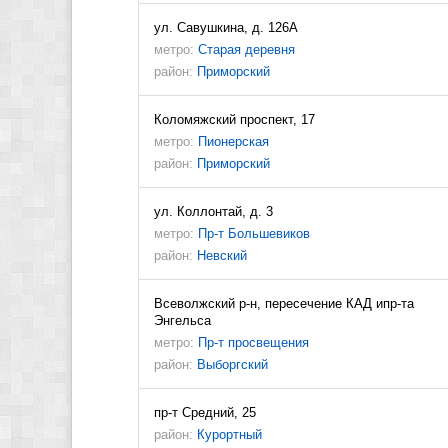
ул. Савушкина, д. 126А
метро:
Старая деревня
район:
Приморский
Коломяжский проспект, 17
метро:
Пионерская
район:
Приморский
ул. Коллонтай, д. 3
метро:
Пр-т Большевиков
район:
Невский
Всеволжский р-н, пересечение КАД ипр-та
Энгельса
метро:
Пр-т просвещения
район:
Выборгский
пр-т Средний, 25
район:
Курортный