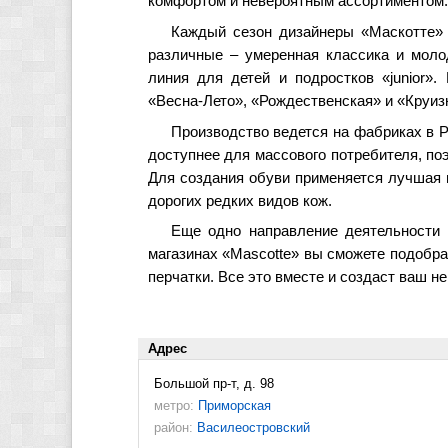
комфортом и невероятным ассортиментом.
Каждый сезон дизайнеры «Маскотте»
различные – умеренная классика и моло
линия для детей и подростков «junior».
«Весна-Лето», «Рождественская» и «Круиз
Производство ведется на фабриках в Р
доступнее для массового потребителя, по
Для создания обуви применяется лучшая н
дорогих редких видов кож.
Еще одно направление деятельности -
магазинах «Mascotte» вы сможете подобра
перчатки. Все это вместе и создаст ваш н
Адрес
Большой пр-т, д. 98
метро:
Приморская
район:
Василеостровский