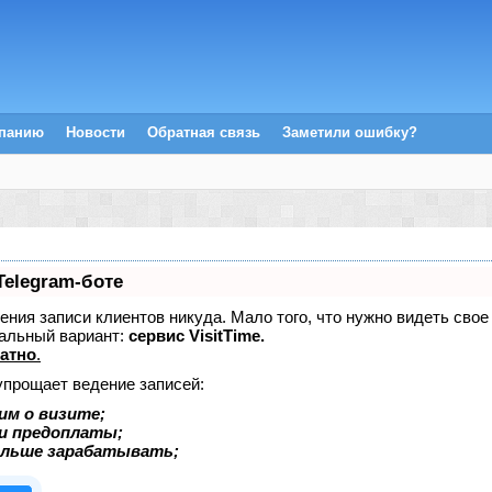
мпанию
Новости
Обратная связь
Заметили ошибку?
Telegram-боте
едения записи клиентов никуда. Мало того, что нужно видеть сво
альный вариант:
сервис VisitTime.
атно
.
упрощает ведение записей:
им о визите;
 и предоплаты;
ольше зарабатывать;