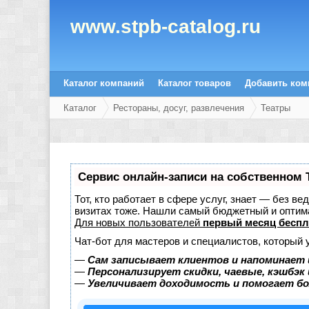
www.stpb-catalog.ru
Каталог компаний
Каталог товаров
Добавить ко
Каталог
Рестораны, досуг, развлечения
Театры
Сервис онлайн-записи на собственном 
Тот, кто работает в сфере услуг, знает — без в
визитах тоже. Нашли самый бюджетный и оптим
Для новых пользователей
первый месяц беспл
Чат-бот для мастеров и специалистов, который 
—
Сам записывает клиентов и напоминает 
—
Персонализирует скидки, чаевые, кэшбэк
—
Увеличивает доходимость и помогает б