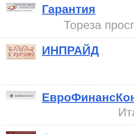
Гарантия
Тореза просп
ИНПРАЙД
ЕвроФинансКо
Ит