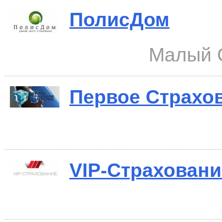
ПолисДом
Малый С
Первое Страхов
VIP-Страховани