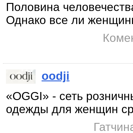
Половина человечества
Однако все ли женщины
Комен
oodji
«OGGI» - сеть розничн
одежды для женщин сре
Гатчина