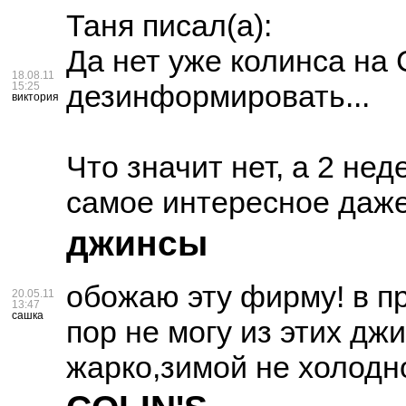
Таня
писал(а):
Да нет уже колинса на
18.08.11
дезинформировать...
15:25
виктория
Что значит нет, а 2 нед
самое интересное даже
джинсы
обожаю эту фирму! в п
20.05.11
13:47
сашка
пор не могу из этих дж
жарко,зимой не холодно