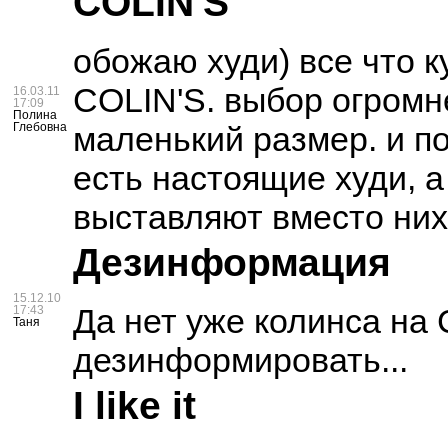
COLIN'S
обожаю худи) все что 
COLIN'S. выбор огромн
16.03.11
17:09
Полина
маленький размер. и п
Глебовна
есть настоящие худи, а
выставляют вместо них
Дезинформация
15.12.10
Да нет уже колинса на
17:43
Таня
дезинформировать...
I like it