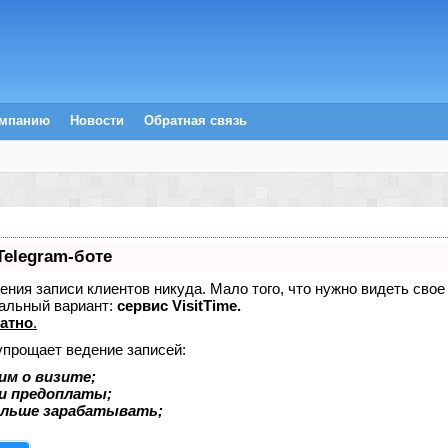
омпанию
Новости
Обратная связь
Telegram-боте
едения записи клиентов никуда. Мало того, что нужно видеть сво
альный вариант:
сервис VisitTime.
атно
.
упрощает ведение записей:
им о визите;
 и предоплаты;
ольше зарабатывать;