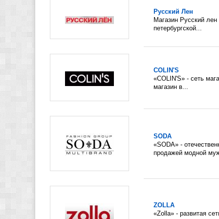
Русский Лен
Магазин Русский лен 
петербургской...
COLIN'S
«COLIN'S» - сеть ма
магазин в...
SODA
«SODA» - отечествен
продажей модной мужс
ZOLLA
«Zolla» - развитая с