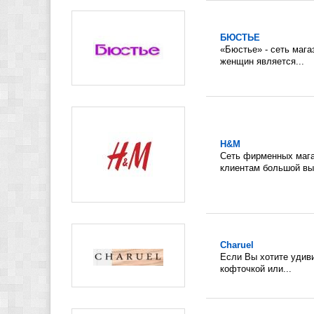
БЮСТЬЕ
«Бюстье» - сеть маг
женщин является...
H&M
Сеть фирменных мага
клиентам большой выб
Charuel
Если Вы хотите удиви
кофточкой или...