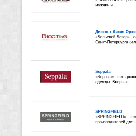
мужчин и...
Дисконт Дикая Орхи
«Бельевой Базар» - 
Санкт-Петербурга бель
Seppala
«Seppala» - сеть роз
одежды. Впервые...
SPRINGFIELD
«SPRINGFIELD» – сет
производителей для н