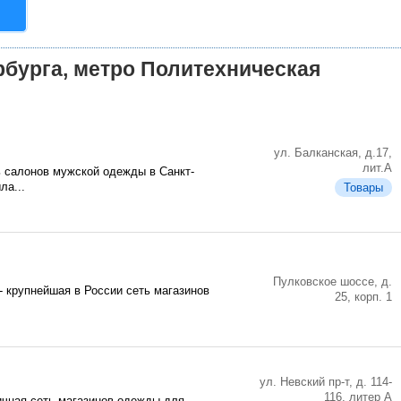
бурга, метро Политехническая
ул. Балканская, д.17,
лит.А
салонов мужской одежды в Санкт-
ла...
Товары
Пулковское шоссе, д.
 крупнейшая в России сеть магазинов
25, корп. 1
ул. Невский пр-т, д. 114-
116, литер А
ичная сеть магазинов одежды для