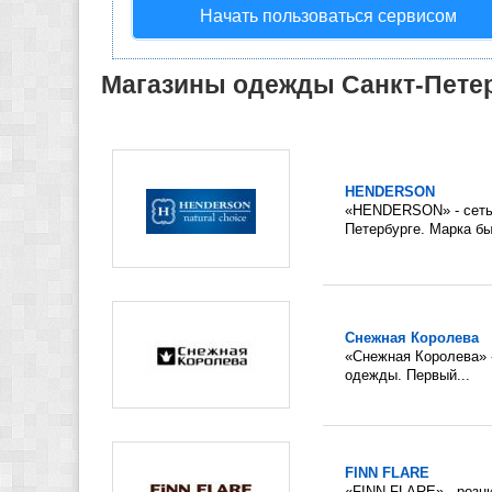
Начать пользоваться сервисом
Магазины одежды Санкт-Петер
HENDERSON
«HENDERSON» - сеть 
Петербурге. Марка бы
Снежная Королева
«Снежная Королева» -
одежды. Первый...
FINN FLARE
«FINN FLARE» - розн