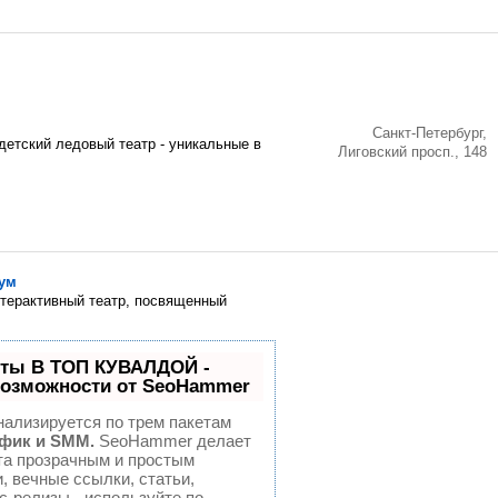
Санкт-Петербург,
детский ледовый театр - уникальные в
Лиговский просп., 148
бум
нтерактивный театр, посвященный
йты В ТОП КУВАЛДОЙ -
озможности от SeoHammer
нализируется по трем пакетам
афик и SMM.
SeoHammer делает
та прозрачным и простым
, вечные ссылки, статьи,
с-релизы - используйте по