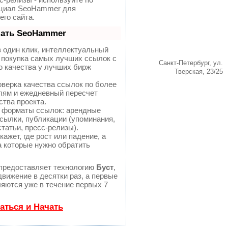
нциал SeoHammer для
го сайта.
лать SeoHammer
 один клик, интеллектуальный
 покупка самых лучших ссылок с
Санкт-Петербург, ул.
ю качества у лучших бирж
Тверская, 23/25
верка качества ссылок по более
лям и ежедневный пересчет
ства проекта.
 форматы ссылок: арендные
сылки, публикации (упоминания,
статьи, пресс-релизы).
жет, где рост или падение, а
а которые нужно обратить
предоставляет технологию
Буст
,
движение в десятки раз, а первые
яются уже в течение первых 7
аться и Начать