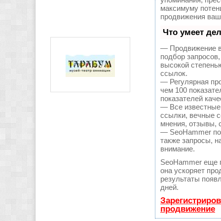
максимуму поте
продвижения ваше
Что умеет де
— Продвижение в
подбор запросов,
высокой степень
ссылок.
— Регулярная про
чем 100 показате
показателей каче
— Все известные
ссылки, вечные с
мнения, отзывы, 
— SeoHammer пока
также запросы, н
внимание.
SeoHammer еще 
она ускоряет про
результаты появл
дней.
Зарегистриров
продвижение