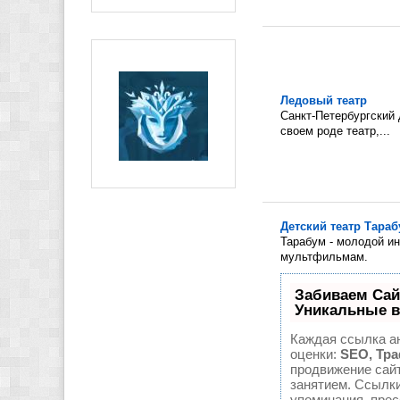
Ледовый театр
Санкт-Петербургский 
своем роде театр,...
Детский театр Тара
Тарабум - молодой и
мультфильмам.
Забиваем Са
Уникальные в
Каждая ссылка а
оценки:
SEO, Тр
продвижение сай
занятием. Ссылки
упоминания, прес