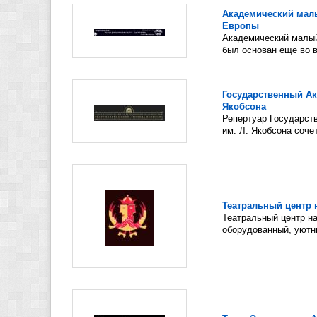
Академический малы
Европы
Академический малый
был основан еще во в
Государственный Ак
Якобсона
Репертуар Государст
им. Л. Якобсона сочет
Театральный центр 
Театральный центр на
оборудованный, уютны