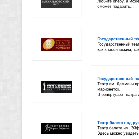
Любите оперу, а мож
сможет подарить...
Государственный т
Государственный теа
как классическим, та
Государственный те
Театр им. Деммени п
марионеток.
В репертуаре театра 
Театр балета под р
Театр балета им. Эйф
Здесь можно увидеть.