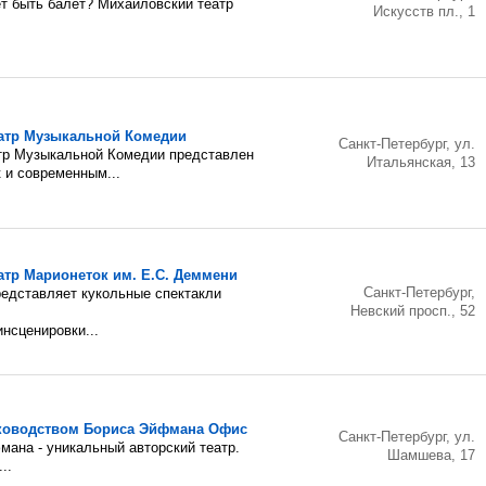
ет быть балет? Михайловский театр
Искусств пл., 1
еатр Музыкальной Комедии
Санкт-Петербург, ул.
тр Музыкальной Комедии представлен
Итальянская, 13
к и современным...
атр Марионеток им. Е.С. Деммени
Санкт-Петербург,
редставляет кукольные спектакли
Невский просп., 52
инсценировки...
уководством Бориса Эйфмана Офис
Санкт-Петербург, ул.
мана - уникальный авторский театр.
Шамшева, 17
..