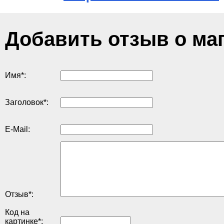
Добавить отзыв о ма
Имя
*
:
Заголовок
*
:
E-Mail:
Отзыв
*
:
Код на
картинке
*
: