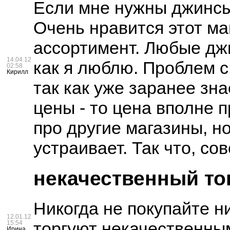
Если мне нужны джинсы 
Очень нравится этот ма
ассортимент. Любые джи
14.04.12
как я люблю. Проблем с
02:58
Кирилл
так как уже заранее зна
цены - то цена вполне 
про другие магазины, н
устраивает. Так что, со
некачественный то
Никогда не покупайте ни
12.01.12
торгуют некачественны
15:54
Ирина