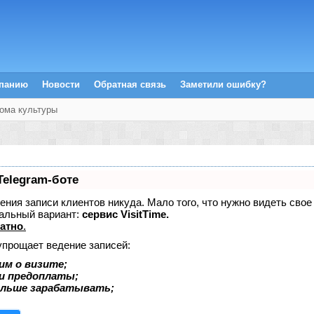
мпанию
Новости
Обратная связь
Заметили ошибку?
ома культуры
Telegram-боте
едения записи клиентов никуда. Мало того, что нужно видеть сво
альный вариант:
сервис VisitTime.
атно
.
упрощает ведение записей:
им о визите;
 и предоплаты;
ольше зарабатывать;