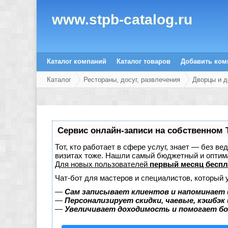
www.stpb-catalog.ru
Каталог компаний
Каталог товаров
Добавить ко
Каталог
Рестораны, досуг, развлечения
Дворцы и д
Сервис онлайн-записи на собственном 
Тот, кто работает в сфере услуг, знает — без в
визитах тоже. Нашли самый бюджетный и оптим
Для новых пользователей
первый месяц беспл
Чат-бот для мастеров и специалистов, который 
—
Сам записывает клиентов и напоминает 
—
Персонализирует скидки, чаевые, кэшбэк
—
Увеличивает доходимость и помогает б