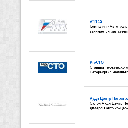
АТП-15
Компания «Автотранс
занимается различным
ProСТО
Станция технического
Петербург) с недавних
Ауди Центр Петрогр
Салон Ауди Центр Пе
дилером авто концерна