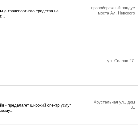
правобережный пандус
ьца транспортного средства не
моста Ал. Невского
...
ул. Салова 27.
Хрустальная ул., дом
йв» предалагет широкий спектр услуг
31
кому...