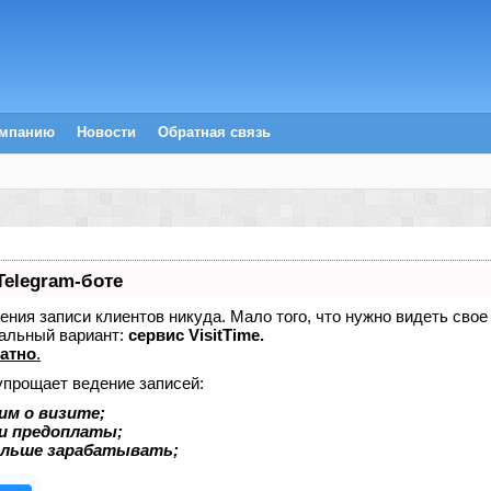
омпанию
Новости
Обратная связь
Telegram-боте
едения записи клиентов никуда. Мало того, что нужно видеть сво
альный вариант:
сервис VisitTime.
атно
.
упрощает ведение записей:
им о визите;
 и предоплаты;
ольше зарабатывать;