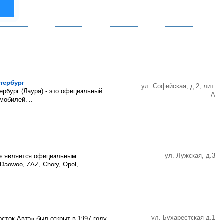
тербург
ул. Софийская, д.2, лит.
ербург (Лаура) - это официальный
А
мобилей....
ул. Лужская, д.3
» является официальным
Daewoo, ZAZ, Chery, Opel,...
ул. Бухарестская д.1
сток-Авто» был открыт в 1997 году.