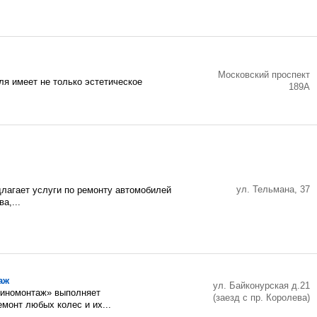
Московский проспект
я имеет не только эстетическое
189А
ул. Тельмана, 37
длагает услуги по ремонту автомобилей
а,...
аж
ул. Байконурская д.21
шиномонтаж» выполняет
(заезд с пр. Королева)
монт любых колес и их...