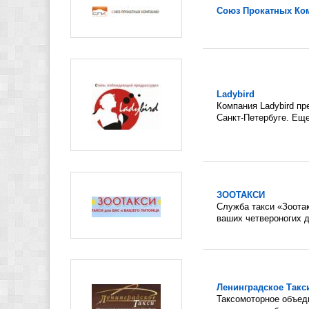
Союз Прокатных Ко
Ladybird
Компания Ladybird пр
Санкт-Петербуге. Еще
ЗООТАКСИ
Служба такси «Зоотак
ваших четвероногих др
Ленинградское Такс
Таксомоторное объед