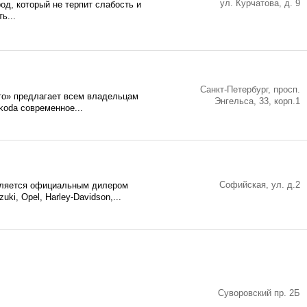
ул. Курчатова, д. 9
род, который не терпит слабость и
ь...
Санкт-Петербург, просп.
о» предлагает всем владельцам
Энгельса, 33, корп.1
koda современное...
Софийская, ул. д.2
вляется официальным дилером
zuki, Opel, Harley-Davidson,...
Суворовский пр. 2Б