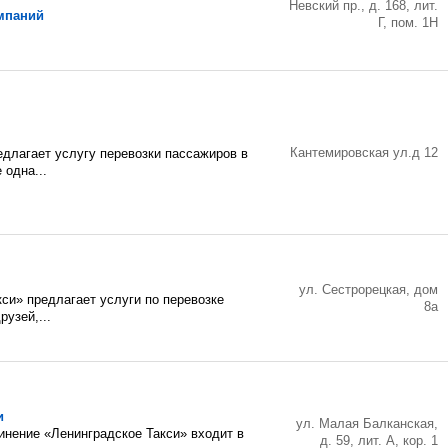
Невский пр., д. 168, лит.
мпаний
Г, пом. 1Н
Кантемировская ул.д 12
едлагает услугу перевозки пассажиров в
 одна...
ул. Сестрорецкая, дом
си» предлагает услуги по перевозке
8а
узей,...
и
ул. Малая Балканская,
инение «Ленинградское Такси» входит в
д. 59, лит. А, кор. 1