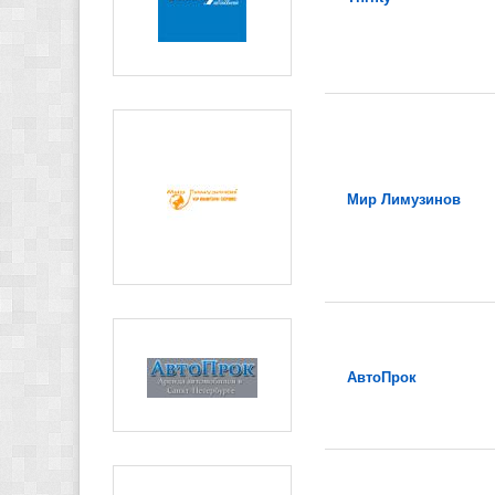
Мир Лимузинов
АвтоПрок