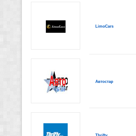
LimoCars
Автостар
Thrifty