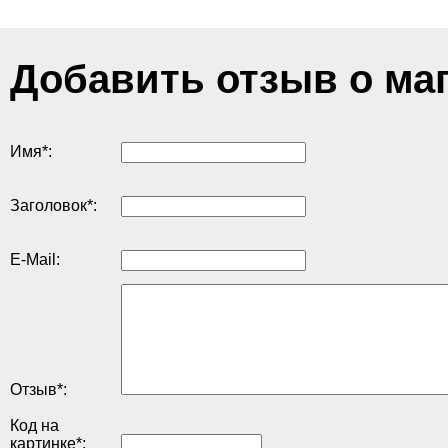
Добавить отзыв о ма
Имя
*
:
Заголовок
*
:
E-Mail:
Отзыв
*
:
Код на
картинке
*
: