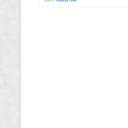
район:
Выборгский