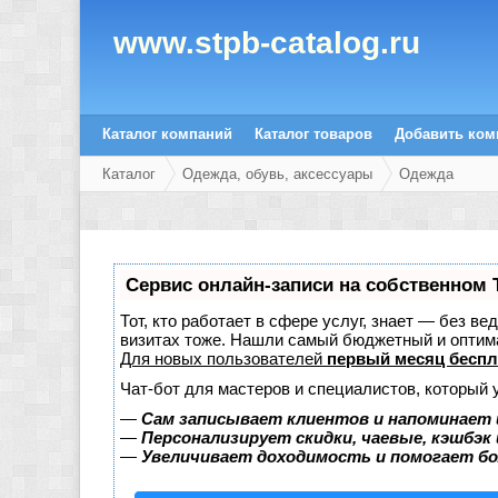
www.stpb-catalog.ru
Каталог компаний
Каталог товаров
Добавить ко
Каталог
Одежда, обувь, аксессуары
Одежда
Сервис онлайн-записи на собственном 
Тот, кто работает в сфере услуг, знает — без в
визитах тоже. Нашли самый бюджетный и оптим
Для новых пользователей
первый месяц беспл
Чат-бот для мастеров и специалистов, который 
—
Сам записывает клиентов и напоминает 
—
Персонализирует скидки, чаевые, кэшбэк
—
Увеличивает доходимость и помогает б