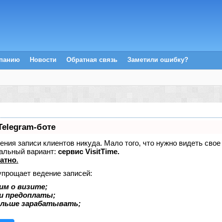
мпанию
Новости
Обратная связь
Заметили ошибку?
Telegram-боте
едения записи клиентов никуда. Мало того, что нужно видеть сво
альный вариант:
сервис VisitTime.
атно
.
упрощает ведение записей:
им о визите;
 и предоплаты;
ольше зарабатывать;