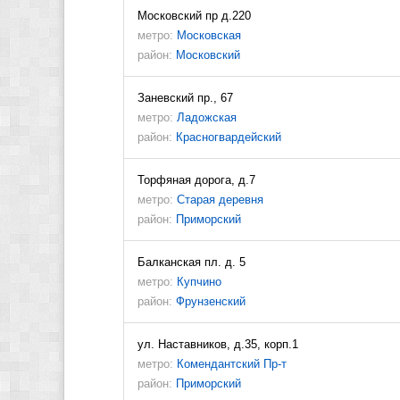
Московский пр д.220
метро:
Московская
район:
Московский
Заневский пр., 67
метро:
Ладожская
район:
Красногвардейский
Торфяная дорога, д.7
метро:
Старая деревня
район:
Приморский
Балканская пл. д. 5
метро:
Купчино
район:
Фрунзенский
ул. Наставников, д.35, корп.1
метро:
Комендантский Пр-т
район:
Приморский