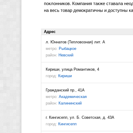
поклонников. Компания также ставала не
на весь товар демократичны и доступны к
Адрес
л. Юннатов (Тепловозная) лит. А
метро:
Рыбацкое
район:
Невский
Кириши, улица Романтиков, 4
город:
Кириши
Гражданский пр., 41А
метро:
Академическая
район:
Калининский
г. Кингисепп, ул. Б. Советская, д. 43А
город:
Кингисепп